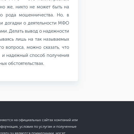
но же, никто не может быть на
го рода мошенничества. Но, в
 и догадки о деятельности МФО
ами. Делать вывод о надежности
ываясь лишь на так называемых
го вопроса, можно сказать, что
 и надежный способ получения
ых обстоятельствах.
лняются на официальных сайтах компаний или
нформация, условия по услугам и полученные
esrazu.su являются примерными, носят