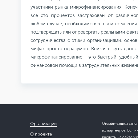
участники рынка микрофинансирования. Конеч
все сто процентов застрахован от различно
любом случае, необходимо все свои сомнения
подтверждать или опровергать реальными факт
сотрудничества с этими организациями, основ
мифах просто неразумно. Вникая в суть данно
микрофинансирование – это быстрый, удобный
финансовой помощи в затруднительных жизненн
Организации
Онлайн-заявки запо
их партнеров. Вся и
О проекте
расчеты на сайте vs