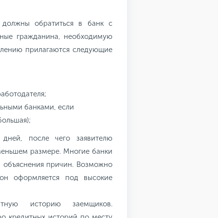
 должны обратиться в банк с
нные гражданина, необходимую
явлению прилагаются следующие
работодателя;
льными банками, если
большая);
 дней, после чего заявителю
меньшем размере. Многие банки
ез объяснения причин. Возможно
он оформляется под высокие
итную историю заемщиков.
о кредитных историй по месту