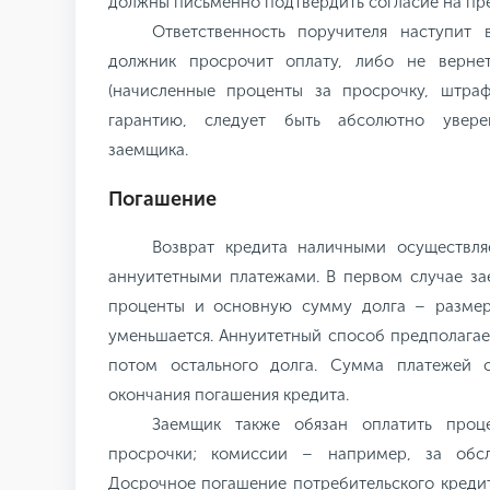
должны письменно подтвердить согласие на пре
Ответственность поручителя наступит 
должник просрочит оплату, либо не верне
(начисленные проценты за просрочку, штра
гарантию, следует быть абсолютно увер
заемщика.
Погашение
Возврат кредита наличными осуществл
аннуитетными платежами. В первом случае з
проценты и основную сумму долга – разме
уменьшается. Аннуитетный способ предполагае
потом остального долга. Сумма платежей 
окончания погашения кредита.
Заемщик также обязан оплатить проц
просрочки; комиссии – например, за обсл
Досрочное погашение потребительского креди