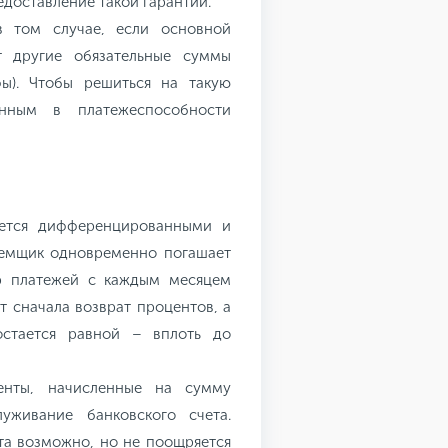
доставление такой гарантии.
в том случае, если основной
т другие обязательные суммы
фы). Чтобы решиться на такую
енным в платежеспособности
яется дифференцированными и
аемщик одновременно погашает
р платежей с каждым месяцем
т сначала возврат процентов, а
остается равной – вплоть до
енты, начисленные на сумму
уживание банковского счета.
та возможно, но не поощряется