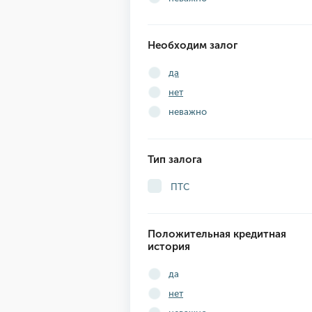
Необходим залог
да
нет
неважно
Тип залога
ПТС
Положительная кредитная
история
да
нет