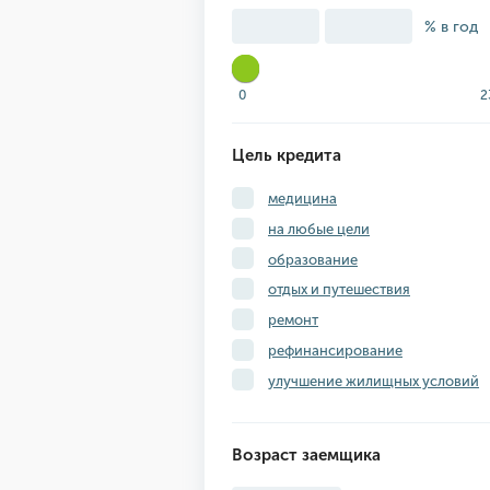
% в год
0
2
Цель кредита
медицина
на любые цели
образование
отдых и путешествия
ремонт
рефинансирование
улучшение жилищных условий
Возраст заемщика