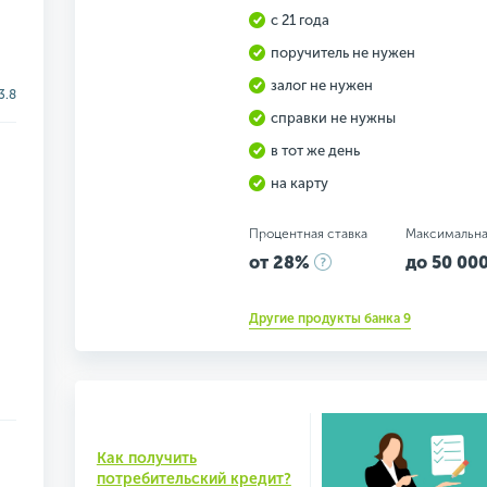
с 21 года
поручитель не нужен
залог не нужен
3.8
справки не нужны
в тот же день
на карту
Процентная ставка
Максимальна
от 28%
до 50 000
Другие продукты банка 9
Как получить
потребительский кредит?