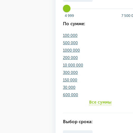
4 999
7 500 
По сумме:
100 000
500 000
1000 000
200 000
10 000 000
300 000
150 000
30 000
600 000
Все суммы
Выбор срока: