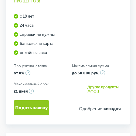
ПРОЦЕНТОВ!"
с 18 лет
24 часа
справки не нужны
банковская карта
онлайн заявка
Процентная ставка
Максимальная сумма
от 0%
до 30 000 руб.
Максимальный срок
Другие продукты
21 дней
МФО 1
Подать заявку
Одобрение
сегодня