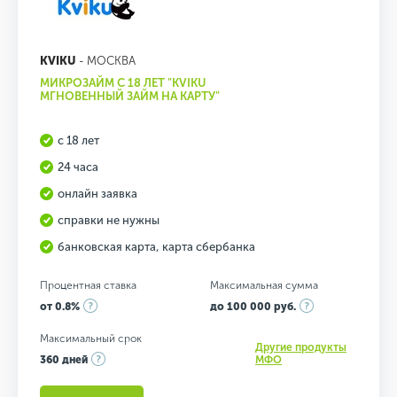
KVIKU
- МОСКВА
МИКРОЗАЙМ С 18 ЛЕТ "KVIKU
МГНОВЕННЫЙ ЗАЙМ НА КАРТУ"
с 18 лет
24 часа
онлайн заявка
справки не нужны
банковская карта, карта сбербанка
Процентная ставка
Максимальная сумма
от 0.8%
до 100 000 руб.
Максимальный срок
Другие продукты
360 дней
МФО