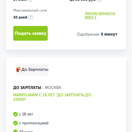
Максимальный срок
Другие продукты
30 дней
МФО 1
Подать заявку
Одобрение
5 минут
ДО ЗАРПЛАТЫ
- МОСКВА
МИКРОЗАЙМ С 18 ЛЕТ "ДО ЗАРПЛАТЫ ДО
20000"
с 18 лет
с пролонгацией
24 часа