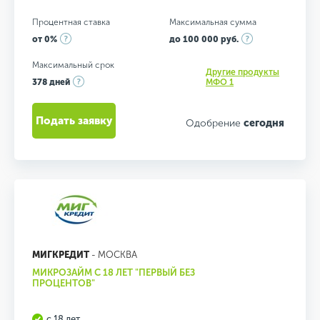
Процентная ставка
Максимальная сумма
от 0%
до 100 000 руб.
Максимальный срок
Другие продукты
378 дней
МФО 1
Подать заявку
Одобрение
сегодня
МИГКРЕДИТ
- МОСКВА
МИКРОЗАЙМ С 18 ЛЕТ "ПЕРВЫЙ БЕЗ
ПРОЦЕНТОВ"
с 18 лет