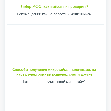
Выбор МФО: как выбрать и проверить?
Рекомендации как не попасть к мошенникам
Способы получения микрозайма: наличными, на
карту, электронный кошелек, счет и другие
Как проще получить свой микрозайм?