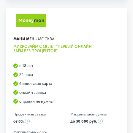
МАНИ МЕН
- МОСКВА
МИКРОЗАЙМ С 18 ЛЕТ "ПЕРВЫЙ ОНЛАЙН
ЗАЁМ БЕЗ ПРОЦЕНТОВ"
с 18 лет
24 часа
банковская карта
онлайн заявка
справки не нужны
Процентная ставка
Максимальная сумма
от 0%
до 30 000 руб.
Максимальный срок