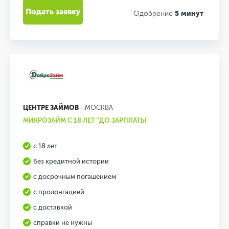
Подать заявку
Одобрение
5 минут
ЦЕНТРЕ ЗАЙМОВ
- МОСКВА
МИКРОЗАЙМ С 18 ЛЕТ "ДО ЗАРПЛАТЫ"
с 18 лет
без кредитной истории
с досрочным погашением
с пролонгацией
с доставкой
справки не нужны